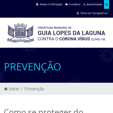
Acesso à Informação
Ouvidoria
Acessibilidade
Portal da Transparência
PREVENÇÃO
Início
Prevenção
Como se proteger do